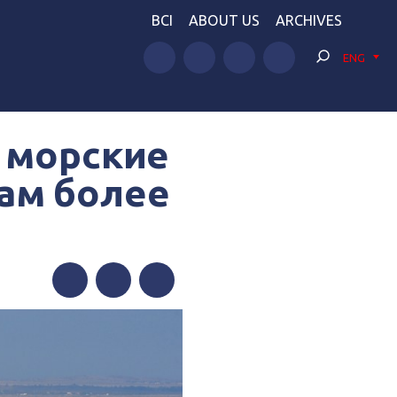
BCI
ABOUT US
ARCHIVES
ENG
 морские
ам более
Facebook
Twitter
Telegram