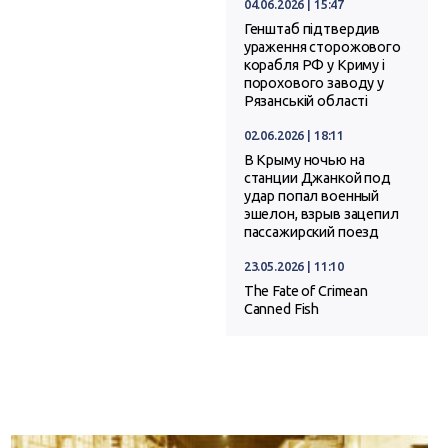
04.06.2026 | 15:47
Генштаб підтвердив
ураження сторожового
корабля РФ у Криму і
порохового заводу у
Рязанській області
02.06.2026 | 18:11
В Крыму ночью на
станции Джанкой под
удар попал военный
эшелон, взрыв зацепил
пассажирский поезд
23.05.2026 | 11:10
The Fate of Crimean
Canned Fish