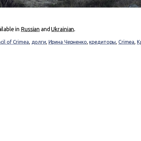
ailable in
Russian
and
Ukrainian
.
cil of Crimea
,
долги
,
Ирина Черненко
,
кредиторы
,
Crimea
,
К