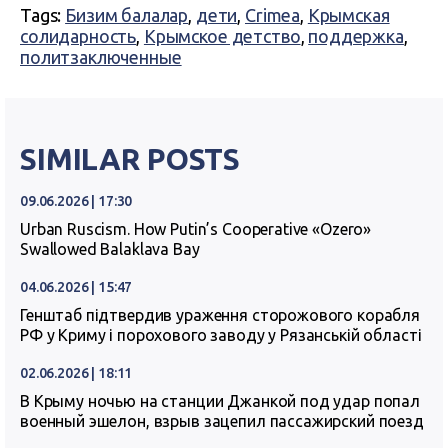
Tags:
Бизим балалар
,
дети
,
Crimea
,
Крымская
солидарность
,
Крымское детство
,
поддержка
,
политзаключенные
SIMILAR POSTS
09.06.2026 | 17:30
Urban Ruscism. How Putin’s Cooperative «Ozero»
Swallowed Balaklava Bay
04.06.2026 | 15:47
Генштаб підтвердив ураження сторожового корабля
РФ у Криму і порохового заводу у Рязанській області
02.06.2026 | 18:11
В Крыму ночью на станции Джанкой под удар попал
военный эшелон, взрыв зацепил пассажирский поезд