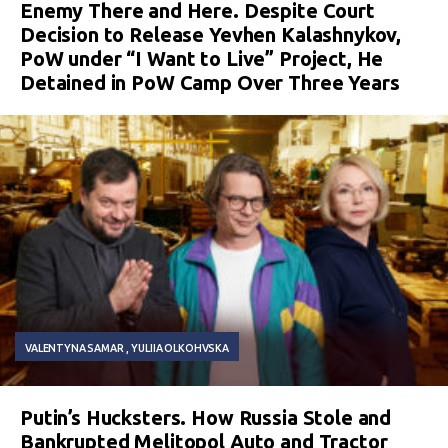
Enemy There and Here. Despite Court
Decision to Release Yevhen Kalashnykov,
PoW under “I Want to Live” Project, He
Detained in PoW Camp Over Three Years
VALENTYNA SAMAR
YULIIA OLKOHVSKA
Putin’s Hucksters. How Russia Stole and
Bankrupted Melitopol Auto and Tractor