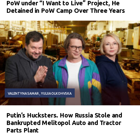
PoW under “I Want to Live” Project, He
Detained in PoW Camp Over Three Years
VALENTYNA SAMAR
YULIIA OLKOHVSKA
Putin’s Hucksters. How Russia Stole and
Bankrupted Melitopol Auto and Tractor
Parts Plant