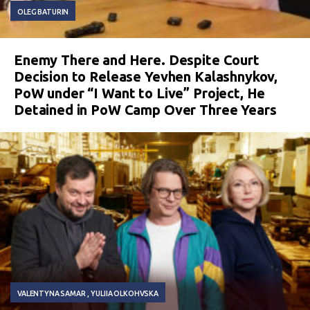
OLEG BATURIN
Enemy There and Here. Despite Court
Decision to Release Yevhen Kalashnykov,
PoW under “I Want to Live” Project, He
Detained in PoW Camp Over Three Years
VALENTYNA SAMAR
YULIIA OLKOHVSKA