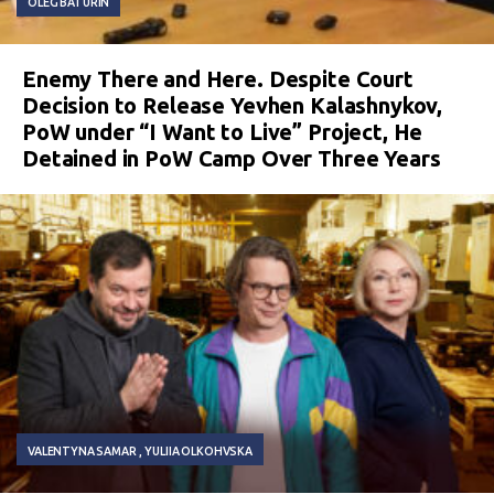
OLEG BATURIN
Enemy There and Here. Despite Court
Decision to Release Yevhen Kalashnykov,
PoW under “I Want to Live” Project, He
Detained in PoW Camp Over Three Years
VALENTYNA SAMAR
YULIIA OLKOHVSKA