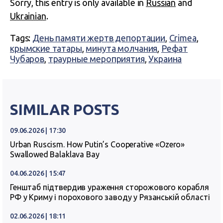
Sorry, this entry is only available in
Russian
and
Ukrainian
.
Tags:
День памяти жертв депортации
,
Crimea
,
крымские татары
,
минута молчания
,
Рефат
Чубаров
,
траурные мероприятия
,
Украина
SIMILAR POSTS
09.06.2026 | 17:30
Urban Ruscism. How Putin’s Cooperative «Ozero»
Swallowed Balaklava Bay
04.06.2026 | 15:47
Генштаб підтвердив ураження сторожового корабля
РФ у Криму і порохового заводу у Рязанській області
02.06.2026 | 18:11