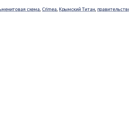
ьменитовая схема
,
Crimea
,
Крымский Титан
,
правительств