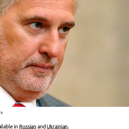
rs
ailable in
Russian
and
Ukrainian
.