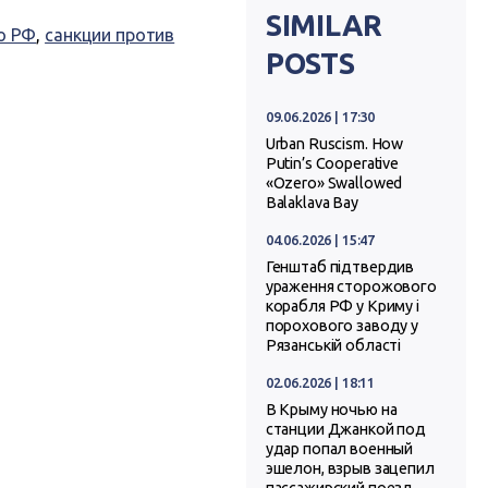
SIMILAR
о РФ
,
санкции против
POSTS
09.06.2026 | 17:30
Urban Ruscism. How
Putin’s Cooperative
«Ozero» Swallowed
Balaklava Bay
04.06.2026 | 15:47
Генштаб підтвердив
ураження сторожового
корабля РФ у Криму і
порохового заводу у
Рязанській області
02.06.2026 | 18:11
В Крыму ночью на
станции Джанкой под
удар попал военный
эшелон, взрыв зацепил
пассажирский поезд