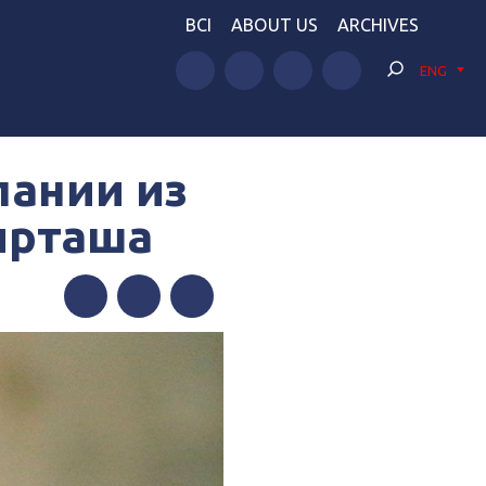
BCI
ABOUT US
ARCHIVES
ENG
пании из
ирташа
Facebook
Twitter
Telegram