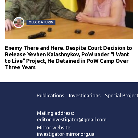
OLEG BATURIN
Enemy There and Here. Despite Court Decision to
Release Yevhen Kalashnykov, PoW under “I Want
to Live” Project, He Detained in PoW Camp Over
Three Years
Publications
Investigations
Special Projec
Mailing address:
editor.investigator@gmail.com
Mirror website:
investigator-mirror.org.ua