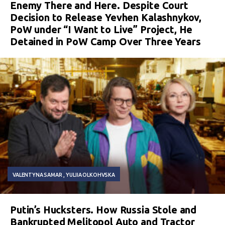
Enemy There and Here. Despite Court
Decision to Release Yevhen Kalashnykov,
PoW under “I Want to Live” Project, He
Detained in PoW Camp Over Three Years
VALENTYNA SAMAR
YULIIA OLKOHVSKA
Putin’s Hucksters. How Russia Stole and
Bankrupted Melitopol Auto and Tractor