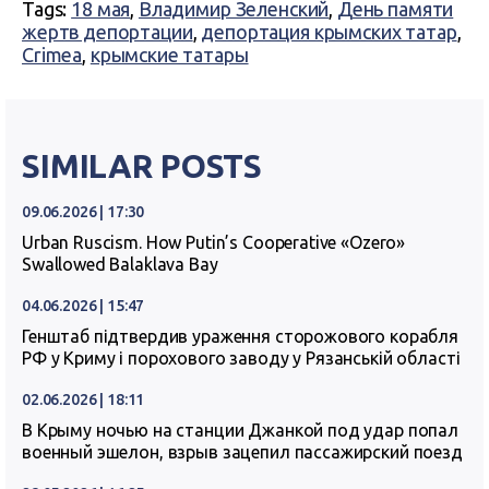
Tags:
18 мая
,
Владимир Зеленский
,
День памяти
жертв депортации
,
депортация крымских татар
,
Crimea
,
крымские татары
SIMILAR POSTS
09.06.2026 | 17:30
Urban Ruscism. How Putin’s Cooperative «Ozero»
Swallowed Balaklava Bay
04.06.2026 | 15:47
Генштаб підтвердив ураження сторожового корабля
РФ у Криму і порохового заводу у Рязанській області
02.06.2026 | 18:11
В Крыму ночью на станции Джанкой под удар попал
военный эшелон, взрыв зацепил пассажирский поезд