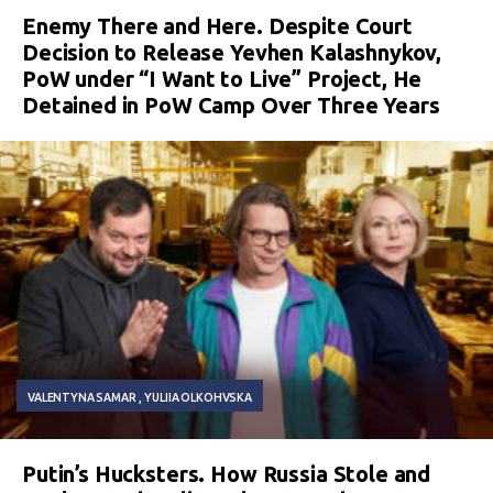
Enemy There and Here. Despite Court
Decision to Release Yevhen Kalashnykov,
PoW under “I Want to Live” Project, He
Detained in PoW Camp Over Three Years
VALENTYNA SAMAR
YULIIA OLKOHVSKA
Putin’s Hucksters. How Russia Stole and