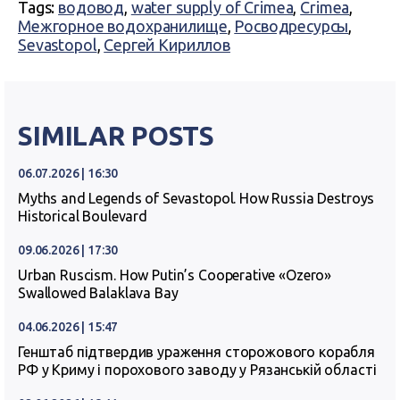
Tags:
водовод
,
water supply of Crimea
,
Crimea
,
Межгорное водохранилище
,
Росводресурсы
,
Sevastopol
,
Сергей Кириллов
SIMILAR POSTS
06.07.2026 | 16:30
Myths and Legends of Sevastopol. How Russia Destroys
Historical Boulevard
09.06.2026 | 17:30
Urban Ruscism. How Putin’s Cooperative «Ozero»
Swallowed Balaklava Bay
04.06.2026 | 15:47
Генштаб підтвердив ураження сторожового корабля
РФ у Криму і порохового заводу у Рязанській області