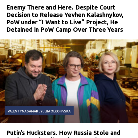
Enemy There and Here. Despite Court
Decision to Release Yevhen Kalashnykov,
PoW under “I Want to Live” Project, He
Detained in PoW Camp Over Three Years
VALENTYNA SAMAR
YULIIA OLKOHVSKA
Putin’s Hucksters. How Russia Stole and