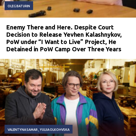
OLEG BATURIN
Enemy There and Here. Despite Court
Decision to Release Yevhen Kalashnykov,
PoW under “I Want to Live” Project, He
Detained in PoW Camp Over Three Years
VALENTYNA SAMAR
YULIIA OLKOHVSKA