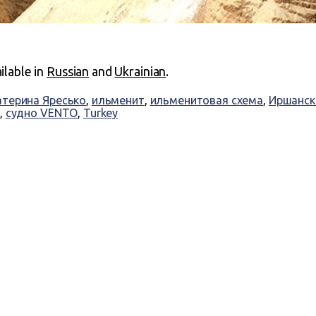
ailable in
Russian
and
Ukrainian
.
атерина Яресько
,
ильменит
,
ильменитовая схема
,
Иршанск
,
судно VENTO
,
Turkey