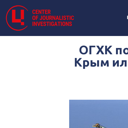
ОГХК п
Крым ил