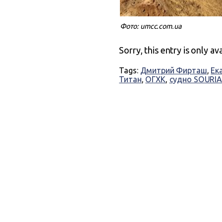
Фото: umcc.com.ua
Sorry, this entry is only av
Tags:
Дмитрий Фирташ
,
Ек
Титан
,
ОГХК
,
судно SOURIA