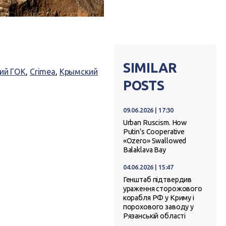
SIMILAR
ий ГОК
,
Crimea
,
Крымский
POSTS
09.06.2026 | 17:30
Urban Ruscism. How
Putin’s Cooperative
«Ozero» Swallowed
Balaklava Bay
04.06.2026 | 15:47
Генштаб підтвердив
ураження сторожового
корабля РФ у Криму і
порохового заводу у
Рязанській області