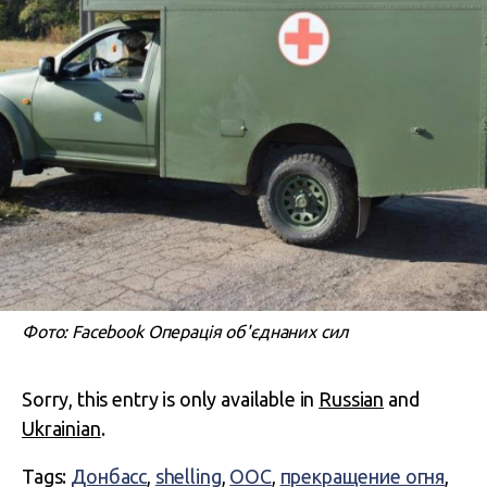
Фото: Facebook Операція об'єднаних сил
Sorry, this entry is only available in
Russian
and
Ukrainian
.
Tags:
Донбасс
,
shelling
,
ООС
,
прекращение огня
,