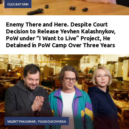
OLEG BATURIN
Enemy There and Here. Despite Court
Decision to Release Yevhen Kalashnykov,
PoW under “I Want to Live” Project, He
Detained in PoW Camp Over Three Years
VALENTYNA SAMAR
YULIIA OLKOHVSKA