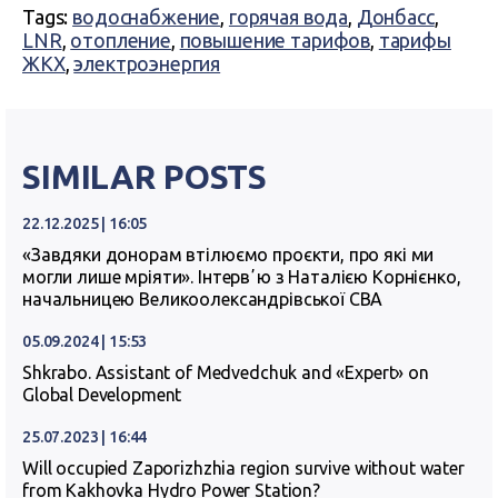
Tags:
водоснабжение
,
горячая вода
,
Донбасс
,
LNR
,
отопление
,
повышение тарифов
,
тарифы
ЖКХ
,
электроэнергия
SIMILAR POSTS
22.12.2025 | 16:05
«Завдяки донорам втілюємо проєкти, про які ми
могли лише мріяти». Інтервʼю з Наталією Корнієнко,
начальницею Великоолександрівської СВА
05.09.2024 | 15:53
Shkrabo. Assistant of Medvedchuk and «Expert» on
Global Development
25.07.2023 | 16:44
Will occupied Zaporizhzhia region survive without water
from Kakhovka Hydro Power Station?