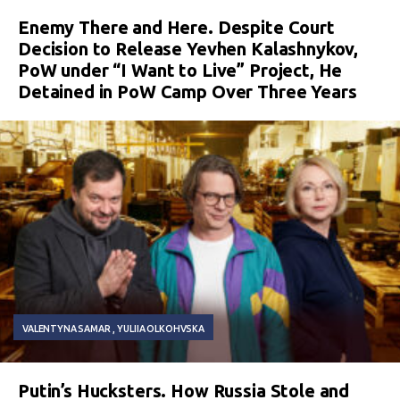
Enemy There and Here. Despite Court
Decision to Release Yevhen Kalashnykov,
PoW under “I Want to Live” Project, He
Detained in PoW Camp Over Three Years
VALENTYNA SAMAR
YULIIA OLKOHVSKA
Putin’s Hucksters. How Russia Stole and