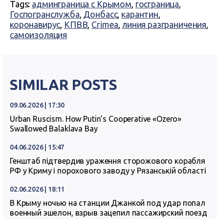
Tags:
админграница с Крымом
,
госграница
,
Госпогранслужба
,
Донбасс
,
карантин
,
коронавирус
,
КПВВ
,
Crimea
,
линия разграничения
,
самоизоляция
SIMILAR POSTS
09.06.2026 | 17:30
Urban Ruscism. How Putin’s Cooperative «Ozero»
Swallowed Balaklava Bay
04.06.2026 | 15:47
Генштаб підтвердив ураження сторожового корабля
РФ у Криму і порохового заводу у Рязанській області
02.06.2026 | 18:11
В Крыму ночью на станции Джанкой под удар попал
военный эшелон, взрыв зацепил пассажирский поезд