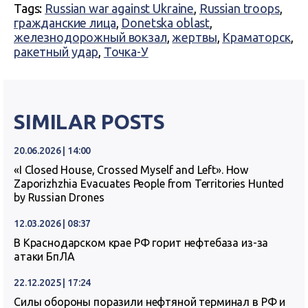
Tags:
Russian war against Ukraine
,
Russian troops
,
гражданские лица
,
Donetska oblast
,
железнодорожный вокзал
,
жертвы
,
Краматорск
,
ракетный удар
,
Точка-У
SIMILAR POSTS
20.06.2026 | 14:00
«I Closed House, Crossed Myself and Left». How
Zaporizhzhia Evacuates People from Territories Hunted
by Russian Drones
12.03.2026 | 08:37
В Краснодарском крае РФ горит нефтебаза из-за
атаки БпЛА
22.12.2025 | 17:24
Силы обороны поразили нефтяной терминал в РФ и