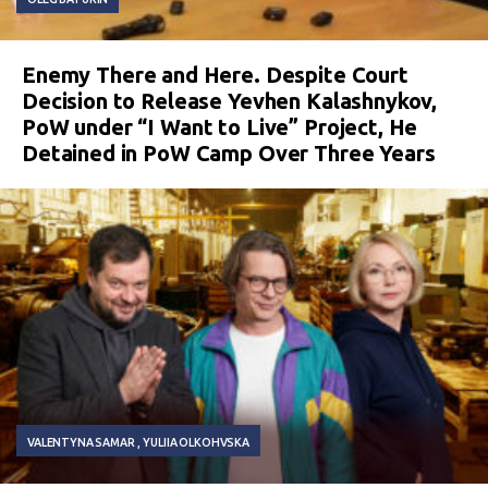
Enemy There and Here. Despite Court
Decision to Release Yevhen Kalashnykov,
PoW under “I Want to Live” Project, He
Detained in PoW Camp Over Three Years
VALENTYNA SAMAR
YULIIA OLKOHVSKA