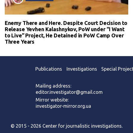
Enemy There and Here. Despite Court Decision to
Release Yevhen Kalashnykov, PoW under “I Want
to Live” Project, He Detained in PoW Camp Over
Three Years
Publications
Investigations
Special Projec
Mailing address:
editor.investigator@gmail.com
Mirror website:
investigator-mirror.org.ua
© 2015 - 2026 Center for journalistic investigations.