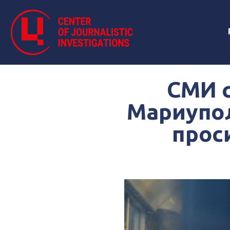
СМИ 
Мариупол
прос