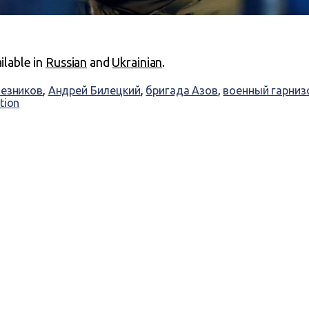
ailable in
Russian
and
Ukrainian
.
Резников
,
Андрей Билецкий
,
бригада Азов
,
военный гарниз
tion