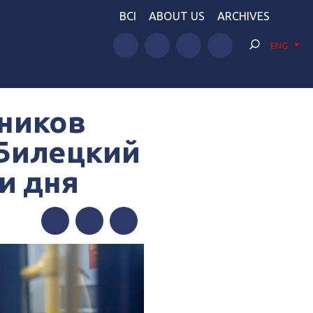
BCI
ABOUT US
ARCHIVES
ENG
ников
 Билецкий
и дня
Facebook
Twitter
Telegram