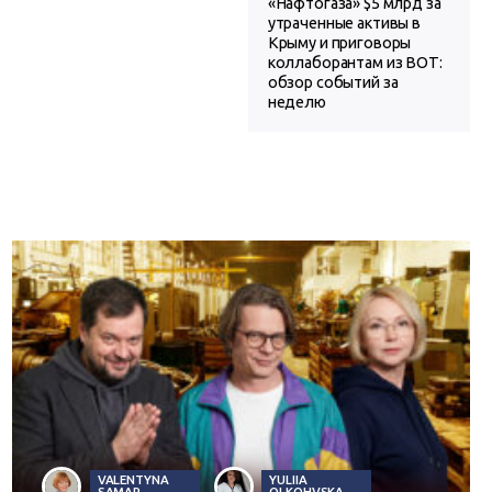
«Нафтогаза» $5 млрд за
утраченные активы в
Крыму и приговоры
коллаборантам из ВОТ:
обзор событий за
неделю
VALENTYNA
YULIIA
SAMAR
OLKOHVSKA