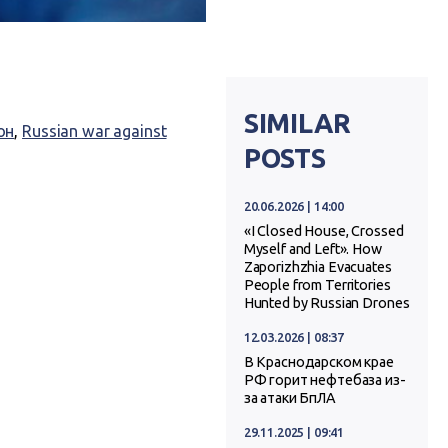
SIMILAR
он
,
Russian war against
POSTS
20.06.2026 | 14:00
«I Closed House, Crossed
Myself and Left». How
Zaporizhzhia Evacuates
People from Territories
Hunted by Russian Drones
12.03.2026 | 08:37
В Краснодарском крае
РФ горит нефтебаза из-
за атаки БпЛА
29.11.2025 | 09:41