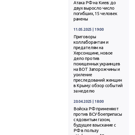
Атака РФ на Киев: до
двух выросло число
погибших, 15 человек
ранены
11.05.2025 | 19:00
Приговоры
коллаборантам и
предателям на
Херсонщине, новое
дело против
похищенных украинцев
на ВОТ Запорожчины и
усиление
преследований женщин
в Крыму: обзор событий
за неделю
20.04.2025 | 18:00
Войска РФ применяют
против ВСУ боеприпасы
с ядовитым газом,
будущее взыскание с
РФ в пользу