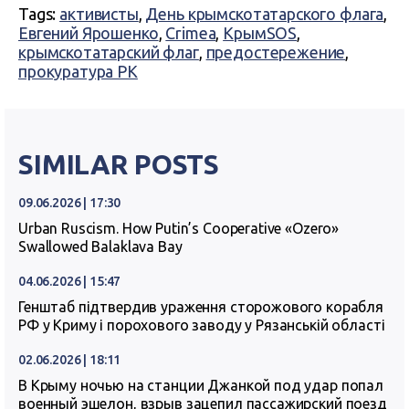
Tags:
активисты
,
День крымскотатарского флага
,
Евгений Ярошенко
,
Crimea
,
КрымSOS
,
крымскотатарский флаг
,
предостережение
,
прокуратура РК
SIMILAR POSTS
09.06.2026 | 17:30
Urban Ruscism. How Putin’s Cooperative «Ozero»
Swallowed Balaklava Bay
04.06.2026 | 15:47
Генштаб підтвердив ураження сторожового корабля
РФ у Криму і порохового заводу у Рязанській області
02.06.2026 | 18:11
В Крыму ночью на станции Джанкой под удар попал
военный эшелон, взрыв зацепил пассажирский поезд