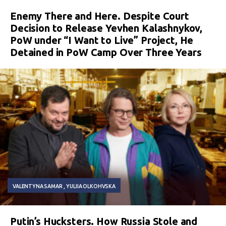
Enemy There and Here. Despite Court
Decision to Release Yevhen Kalashnykov,
PoW under “I Want to Live” Project, He
Detained in PoW Camp Over Three Years
VALENTYNA SAMAR
YULIIA OLKOHVSKA
Putin’s Hucksters. How Russia Stole and