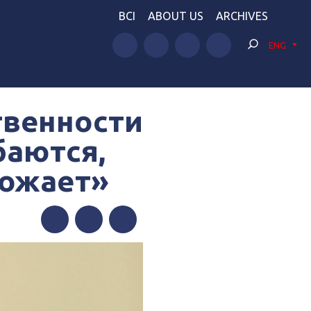
BCI
ABOUT US
ARCHIVES
ENG
твенности
баются,
рожает»
Facebook
Twitter
Telegram