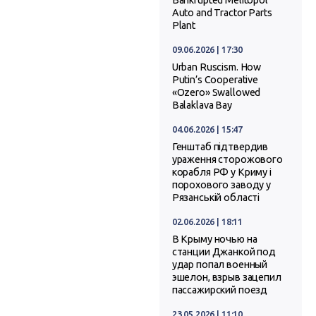
Bankrupted Melitopol
Auto and Tractor Parts
Plant
09.06.2026 | 17:30
Urban Ruscism. How
Putin’s Cooperative
«Ozero» Swallowed
Balaklava Bay
04.06.2026 | 15:47
Генштаб підтвердив
ураження сторожового
корабля РФ у Криму і
порохового заводу у
Рязанській області
02.06.2026 | 18:11
В Крыму ночью на
станции Джанкой под
удар попал военный
эшелон, взрыв зацепил
пассажирский поезд
23.05.2026 | 11:10