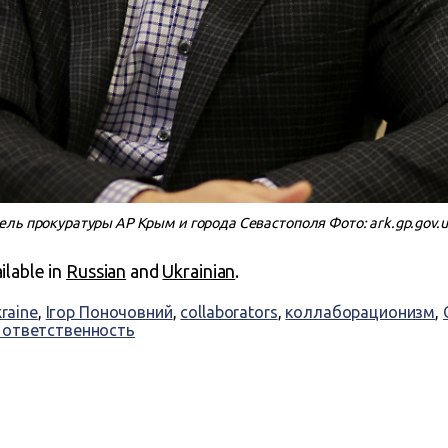
ль прокуратуры АР Крым и города Севастополя Фото: ark.gp.gov.
ailable in
Russian
and
Ukrainian
.
kraine
,
Ігор Поночовний
,
collaborators
,
коллаборационизм
,
 ответственность