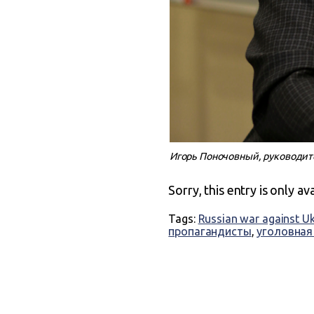
Игорь Поночовный, руководите
Sorry, this entry is only av
Tags:
Russian war against U
пропагандисты
,
уголовная