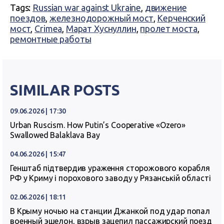
Tags:
Russian war against Ukraine
,
движение
поездов
,
железнодорожный мост
,
Керченский
мост
,
Crimea
,
Марат Хуснуллин
,
пролет моста
,
ремонтные работы
SIMILAR POSTS
09.06.2026 | 17:30
Urban Ruscism. How Putin’s Cooperative «Ozero»
Swallowed Balaklava Bay
04.06.2026 | 15:47
Генштаб підтвердив ураження сторожового корабля
РФ у Криму і порохового заводу у Рязанській області
02.06.2026 | 18:11
В Крыму ночью на станции Джанкой под удар попал
военный эшелон, взрыв зацепил пассажирский поезд