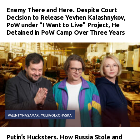
Enemy There and Here. Despite Court
Decision to Release Yevhen Kalashnykov,
PoW under “I Want to Live” Project, He
Detained in PoW Camp Over Three Years
VALENTYNA SAMAR
YULIIA OLKOHVSKA
Putin’s Hucksters. How Russia Stole and