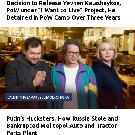
Decision to Release Yevhen Kalashnykov,
PoW under “I Want to Live” Project, He
Detained in PoW Camp Over Three Years
VALENTYNA SAMAR
YULIIA OLKOHVSKA
Putin’s Hucksters. How Russia Stole and
Bankrupted Melitopol Auto and Tractor
Parts Plant