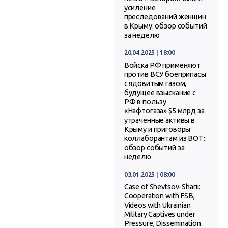
усиление
преследований женщин
в Крыму: обзор событий
за неделю
20.04.2025 | 18:00
Войска РФ применяют
против ВСУ боеприпасы
с ядовитым газом,
будущее взыскание с
РФ в пользу
«Нафтогаза» $5 млрд за
утраченные активы в
Крыму и приговоры
коллаборантам из ВОТ:
обзор событий за
неделю
03.01.2025 | 08:00
Case of Shevtsov-Sharii:
Cooperation with FSB,
Videos with Ukrainian
Military Captives under
Pressure, Dissemination