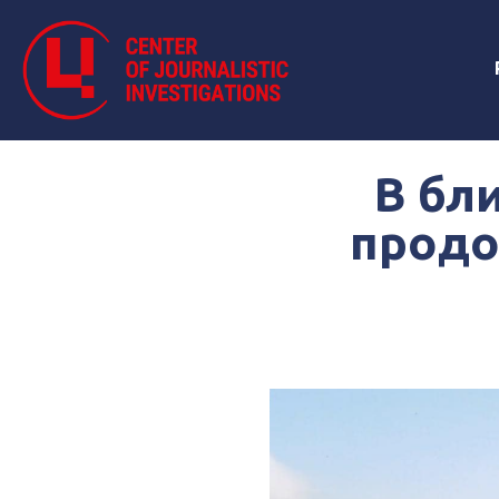
В бл
продо