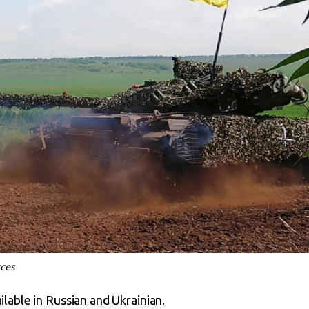
ces
ailable in
Russian
and
Ukrainian
.