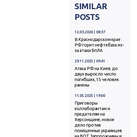
SIMILAR
POSTS
12.03.2026 | 08:37
В Краснодарском крае
РФ горит нефтебаза из-
за атаки БпЛА
29.11.2025 | 09:41
Атака РФ на Киев: до
двух выросло число
погибших, 15 человек
ранены
11.05.2025 | 19:00
Приговоры
коллаборантам и
предателям на
Херсонщине, новое
дело против
похищенных украинцев
на ВОТ Запорожчины и