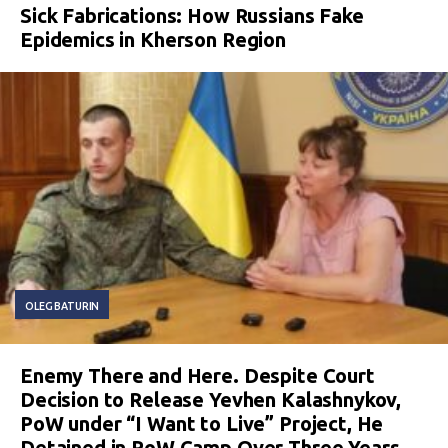
Sick Fabrications: How Russians Fake
Epidemics in Kherson Region
OLEG BATURIN
Enemy There and Here. Despite Court
Decision to Release Yevhen Kalashnykov,
PoW under “I Want to Live” Project, He
Detained in PoW Camp Over Three Years