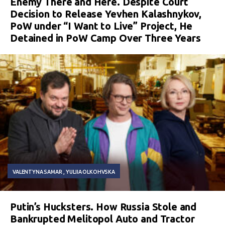
Enemy There and Here. Despite Court
Decision to Release Yevhen Kalashnykov,
PoW under “I Want to Live” Project, He
Detained in PoW Camp Over Three Years
VALENTYNA SAMAR
YULIIA OLKOHVSKA
Putin’s Hucksters. How Russia Stole and
Bankrupted Melitopol Auto and Tractor