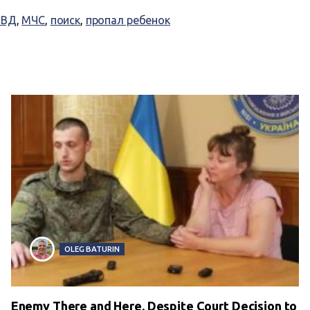
ВД
,
МЧС
,
поиск
,
пропал ребенок
OLEG BATURIN
Enemy There and Here. Despite Court Decision to