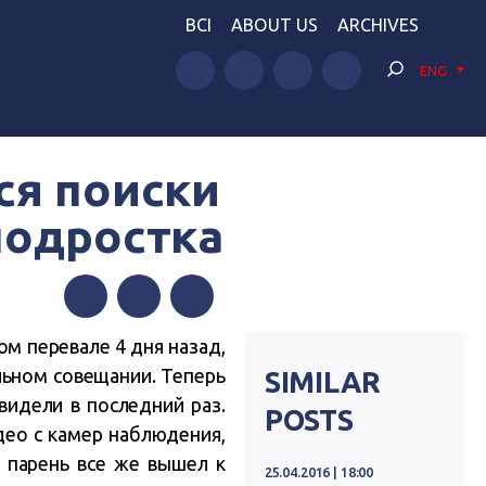
BCI
ABOUT US
ARCHIVES
ENG
ся поиски
подростка
Facebook
Twitter
Telegram
ом перевале 4 дня назад,
льном совещании. Теперь
SIMILAR
 видели в последний раз.
POSTS
део с камер наблюдения,
о парень все же вышел к
25.04.2016 | 18:00