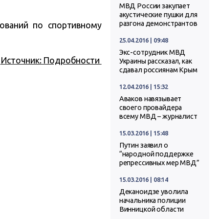
МВД России закупает
акустические пушки для
разгона демонстрантов
ований по спортивному
25.04.2016 | 09:48
Экс-сотрудник МВД
Источник: Подробности
Украины рассказал, как
сдавал россиянам Крым
12.04.2016 | 15:32
Аваков навязывает
своего провайдера
всему МВД – журналист
15.03.2016 | 15:48
Путин заявил о
“народной поддержке
репрессивных мер МВД”
15.03.2016 | 08:14
Деканоидзе уволила
начальника полиции
Винницкой области