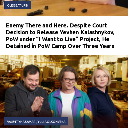
OLEG BATURIN
Enemy There and Here. Despite Court
Decision to Release Yevhen Kalashnykov,
PoW under “I Want to Live” Project, He
Detained in PoW Camp Over Three Years
VALENTYNA SAMAR
YULIIA OLKOHVSKA