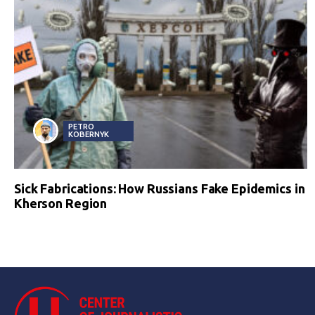
PETRO
KOBERNYK
Sick Fabrications: How Russians Fake Epidemics in
Kherson Region