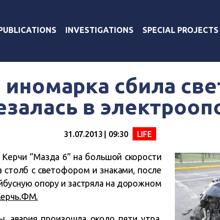
PUBLICATIONS
INVESTIGATIONS
SPECIAL PROJECTS
 иномарка сбила св
езалась в электрооп
31.07.2013 | 09:30
LIFE
 Керчи “Мазда 6” на большой скорости
а столб с светофором и знаками, после
ейбусную опору и застряла на дорожном
ерчь.ФМ.
ы, авария произошла около пяти утра.