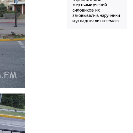
жертвами учений
силовиков: их
заковывали в наручники
и укладывали на землю