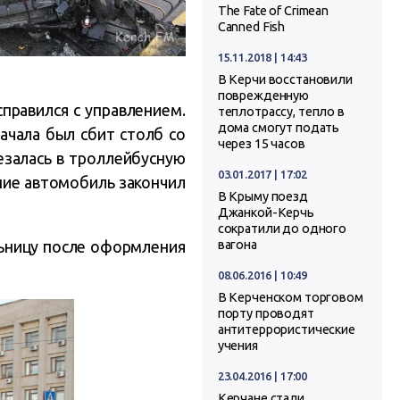
The Fate of Crimean
Canned Fish
15.11.2018 | 14:43
В Керчи восстановили
поврежденную
правился с управлением.
теплотрассу, тепло в
дома смогут подать
ачала был сбит столб со
через 15 часов
езалась в троллейбусную
03.01.2017 | 17:02
ение автомобиль закончил
В Крыму поезд
Джанкой-Керчь
сократили до одного
льницу после оформления
вагона
08.06.2016 | 10:49
В Керченском торговом
порту проводят
антитеррористические
учения
23.04.2016 | 17:00
Керчане стали