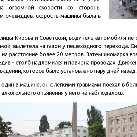
на огромной скорости со стороны
м очевидцев, скорость машины была в
лицы Кирова и Советской, водитель автомобиля не с
ямой, вылетела на газон у пешеходного перехода. Сн
 на расстояние более 20 метров. Затем иномарка вр
едив – столб надломился и повис на проводах. Движ
ждении, которое было установлено пару дней назад.
один в машине, он с легкими травмами поехал в бо
алкогольного опьянения у него не наблюдалось.