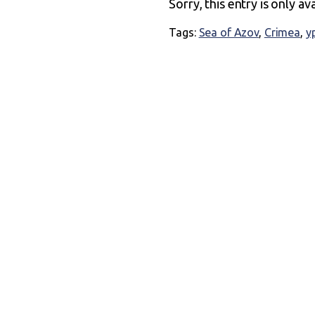
Sorry, this entry is only av
Tags:
Sea of Azov
,
Crimea
,
у