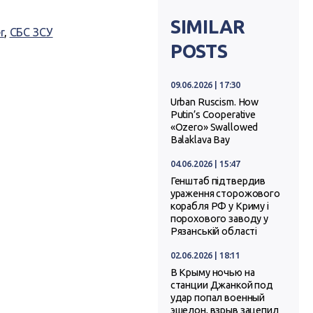
SIMILAR
r
,
СБС ЗСУ
POSTS
09.06.2026 | 17:30
Urban Ruscism. How
Putin’s Cooperative
«Ozero» Swallowed
Balaklava Bay
04.06.2026 | 15:47
Генштаб підтвердив
ураження сторожового
корабля РФ у Криму і
порохового заводу у
Рязанській області
02.06.2026 | 18:11
В Крыму ночью на
станции Джанкой под
удар попал военный
эшелон, взрыв зацепил