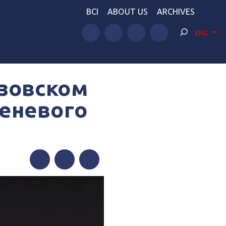
BCI
ABOUT US
ARCHIVES
ENG
Азовском
теневого
Facebook
Twitter
Telegram