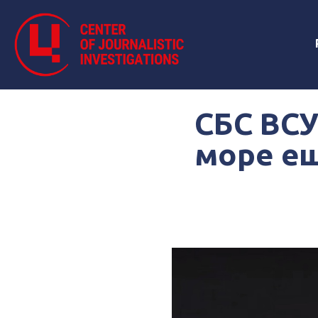
СБС ВСУ
море ещ