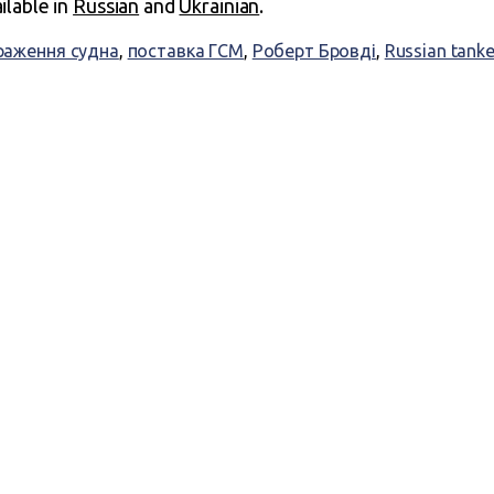
ailable in
Russian
and
Ukrainian
.
раження судна
,
поставка ГСМ
,
Роберт Бровді
,
Russian tanke