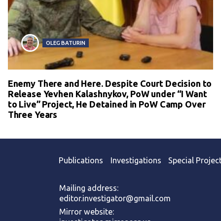
OLEG BATURIN
Enemy There and Here. Despite Court Decision to
Release Yevhen Kalashnykov, PoW under “I Want
to Live” Project, He Detained in PoW Camp Over
Three Years
Publications
Investigations
Special Projec
Mailing address:
editor.investigator@gmail.com
Mirror website: