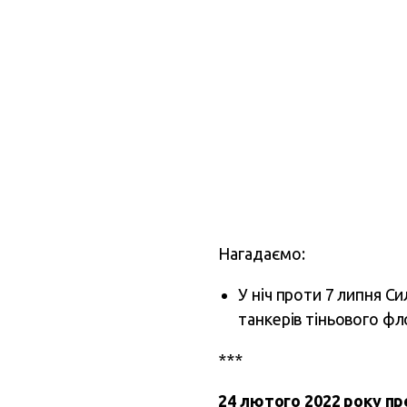
Нагадаємо:
У ніч проти 7 липня С
танкерів тіньового ф
***
24 лютого 2022 року п