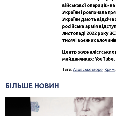
військової операції» н
України і розпочала п
України дають відсіч во
російська армія відсту
листопаді 2022 року ЗС
тисячі воєнних злочинів
Центр журналістських 
майданчиках:
YouTube
,
Теги:
Азовське море
,
Крим
БІЛЬШЕ НОВИН