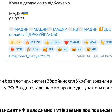
или безпілотних систем Збройних сил України
вразили в
лоту РФ. Згодов стало відомо про ще
два уражених рос
резидент РФ Володимир Путін заявив про проведен