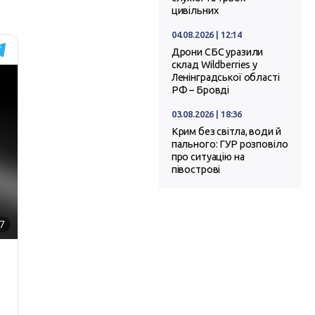
цивільних
04.08.2026 | 12:14
Дрони СБС уразили
склад Wildberries у
Ленінградської області
РФ – Бровді
03.08.2026 | 18:36
Крим без світла, води й
пального: ГУР розповіло
про ситуацію на
півострові