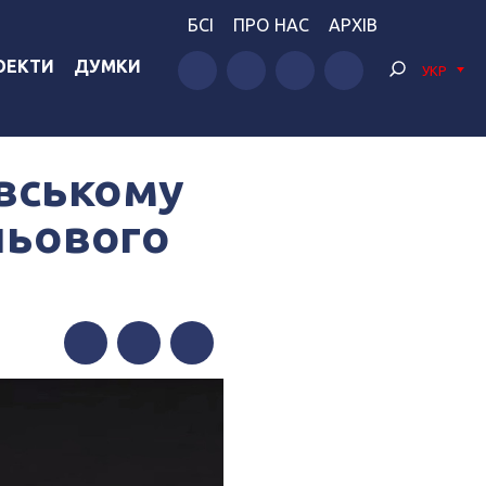
БСІ
ПРО НАС
АРХІВ
ОЕКТИ
ДУМКИ
УКР
овському
іньового
Facebook
Twitter
Telegram