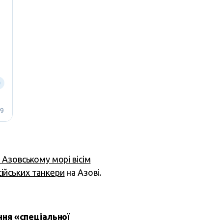
 Азовському морі вісім
ійських танкери
на Азові.
ня «спеціальної