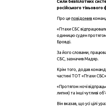
Сили безпілотних систе
російського тіньового 
Про це
повідомив
команд
«Птахи СБС відпрацювали
одиницю суден протягом 7
Бровді.
За його словами, працюв
СБС, зазначив Мадяр.
Крім того, додав команду
частині ТОТ «Птахи СБС» у
«Протягом ночі відпраць
липня) та інші чутливі об
Він вказав, що усі цілі 