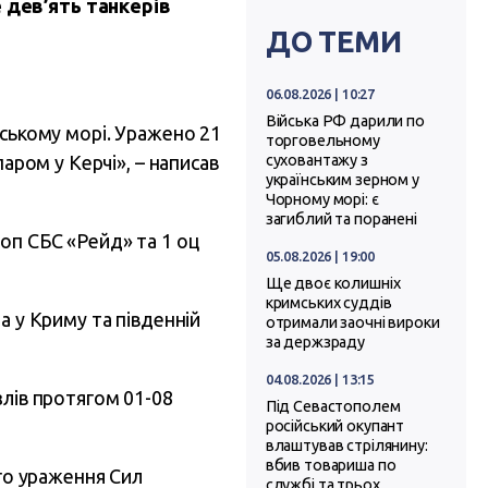
 дев’ять танкерів
ДО ТЕМИ
06.08.2026 | 10:27
Війська РФ дарили по
вському морі. Уражено 21
торговельному
аром у Керчі», – написав
суховантажу з
українським зерном у
Чорному морі: є
загиблий та поранені
оп СБС «Рейд» та 1 оц
05.08.2026 | 19:00
Ще двоє колишніх
кримських суддів
а у Криму та південній
отримали заочні вироки
за держзраду
04.08.2026 | 13:15
злів протягом 01-08
Під Севастополем
російський окупант
влаштував стрілянину:
вбив товариша по
ого ураження Сил
службі та трьох