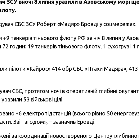
м ЗСУ вночі 8 липня уразили в Азовському морі ще
флоту.
увач СБС ЗСУ Роберт «Мадяр» Бровді у соцмережах.
 +9 танкерів тіньового флоту РФ за ніч 8 липня у Азо
2 годин: 19 танкерів тіньового флоту, 1 сухогруз і 1 п
али пілоти «Кайрос» 414 обр СБС «Птахи Мадяра», 413 
вач СБС, протягом ночі в оперативній глибині окупант
разили 53 військові цілі.
овано +6 електропідстанцій (всього рівно 50 енергову
’єкти. Звіт згодом», – зазначив Бровді.
уражені за координації новоствореного Центру глибинн