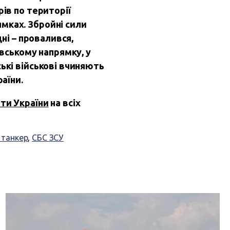
рів по території
мках. Збройні сили
дні – провалився,
івському напрямку, у
ькі військові вчиняють
аїни.
оти України
на всіх
 танкер
,
СБС ЗСУ