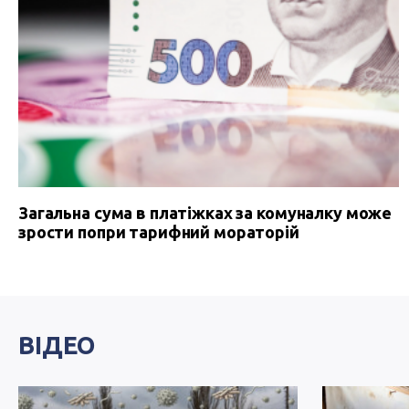
Загальна сума в платіжках за комуналку може
зрости попри тарифний мораторій
ВІДЕО