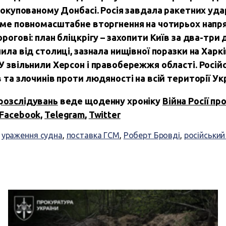
а окупованому Донбасі. Росія завдала ракетних уда
ряме повномасштабне вторгнення на чотирьох напря
рогові: план бліцкрігу – захопити Київ за два-три 
пила від столиці, зазнала нищівної поразки на Харк
У звільнили Херсон і правобережжя області. Російс
 та злочинів проти людяності на всій території Укр
розслідувань
веде щоденну хроніку
Війна Росії пр
Facebook,
Telegram
,
Twitter
,
ураження судна
,
поставка ГСМ
,
Роберт Бровді
,
російський