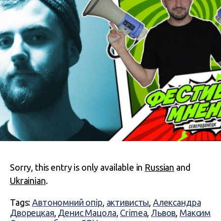
Sorry, this entry is only available in
Russian
and
Ukrainian
.
Tags:
Автономний опір
,
активисты
,
Александра
Дворецкая
,
Денис Мацола
,
Crimea
,
Львов
,
Максим