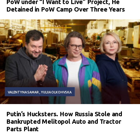
PoW under “I Want to Live” Project, He
Detained in PoW Camp Over Three Years
VALENTYNA SAMAR
YULIIA OLKOHVSKA
Putin’s Hucksters. How Russia Stole and
Bankrupted Melitopol Auto and Tractor
Parts Plant