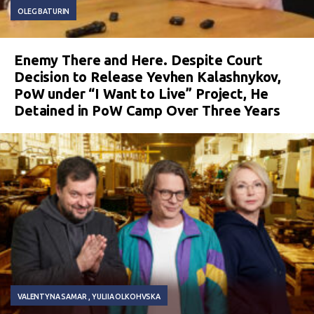
OLEG BATURIN
Enemy There and Here. Despite Court
Decision to Release Yevhen Kalashnykov,
PoW under “I Want to Live” Project, He
Detained in PoW Camp Over Three Years
VALENTYNA SAMAR
YULIIA OLKOHVSKA