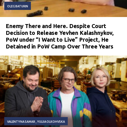
OLEG BATURIN
Enemy There and Here. Despite Court
Decision to Release Yevhen Kalashnykov,
PoW under “I Want to Live” Project, He
Detained in PoW Camp Over Three Years
VALENTYNA SAMAR
YULIIA OLKOHVSKA