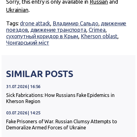
Sorry, this entry is only available in
Russian
and
Ukrainian
.
Tags:
drone attack
,
Владимир Сальдо
,
движение
поездов
,
движение транспорта
,
Crimea
,
сухопутный коридор в Крым
,
Kherson oblast
,
Чонгарський міст
SIMILAR POSTS
31.07.2026 | 16:56
Sick Fabrications: How Russians Fake Epidemics in
Kherson Region
03.07.2026 | 14:25
Fake Prisoners of War. Russian Clumsy Attempts to
Demoralize Armed Forces of Ukraine