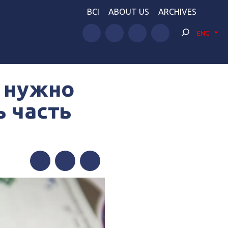
BCI
ABOUT US
ARCHIVES
ENG
о нужно
ь часть
Facebook
Twitter
Telegram