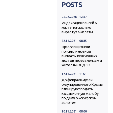
POSTS
04.02.2026 | 12:47
Индексация пенсий в
марте: на сколько
вырастут выплаты
22.11.2021 | 08:35
Правозащитники
пояснили нюансы
выплаты пенсионных
долгов переселенцам и
жителям ОРДЛО
17.11.2021 | 11:51
До февраля музеи
оккупированного Крыма
планируют подать
кассационную жалобу
по делу о «скифском
золоте»
10.11.2021 | 08:00