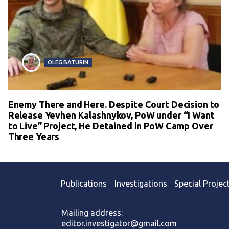
OLEG BATURIN
Enemy There and Here. Despite Court Decision to
Release Yevhen Kalashnykov, PoW under “I Want
to Live” Project, He Detained in PoW Camp Over
Three Years
Publications
Investigations
Special Projec
Mailing address:
editor.investigator@gmail.com