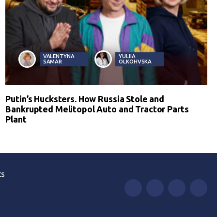
VALENTYNA
YULIIA
SAMAR
OLKOHVSKA
Putin’s Hucksters. How Russia Stole and
Bankrupted Melitopol Auto and Tractor Parts
Plant
ts