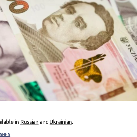
ailable in
Russian
and
Ukrainian
.
аина