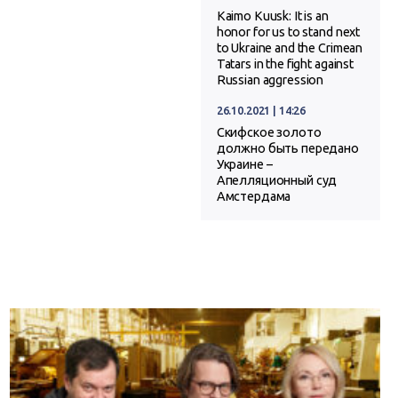
Kaimo Kuusk: It is an
honor for us to stand next
to Ukraine and the Crimean
Tatars in the fight against
Russian aggression
26.10.2021 | 14:26
Скифское золото
должно быть передано
Украине –
Апелляционный суд
Амстердама