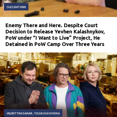
OLEG BATURIN
Enemy There and Here. Despite Court
Decision to Release Yevhen Kalashnykov,
PoW under “I Want to Live” Project, He
Detained in PoW Camp Over Three Years
VALENTYNA SAMAR
YULIIA OLKOHVSKA