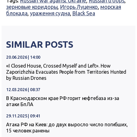
Tags:
Russian war against Ukraine
,
Russian troops
,
зерновые коридоры
,
Игорь Луценко
,
морская
блокада
,
ураження судна
,
Black Sea
SIMILAR POSTS
20.06.2026 | 14:00
«I Closed House, Crossed Myself and Left». How
Zaporizhzhia Evacuates People from Territories Hunted
by Russian Drones
12.03.2026 | 08:37
В Краснодарском крае РФ горит нефтебаза из-за
атаки БпЛА
29.11.2025 | 09:41
Атака РФ на Киев: до двух выросло число погибших,
15 человек ранены