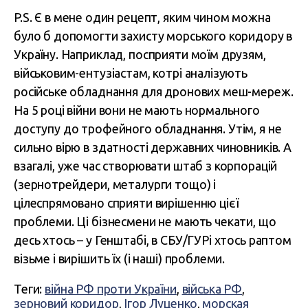
P.S. Є в мене один рецепт, яким чином можна
було б допомогти захисту морського коридору в
Україну. Наприклад, посприяти моїм друзям,
військовим-ентузіастам, котрі аналізують
російське обладнання для дронових меш-мереж.
На 5 році війни вони не мають нормального
доступу до трофейного обладнання. Утім, я не
сильно вірю в здатності державних чиновників. А
взагалі, уже час створювати штаб з корпорацій
(зернотрейдери, металурги тощо) і
цілеспрямовано сприяти вирішенню цієї
проблеми. Ці бізнесмени не мають чекати, що
десь хтось – у Генштабі, в СБУ/ГУРі хтось раптом
візьме і вирішить їх (і наші) проблеми.
Теги:
війна РФ проти України
,
війська РФ
,
зерновий коридор
,
Ігор Луценко
,
морская