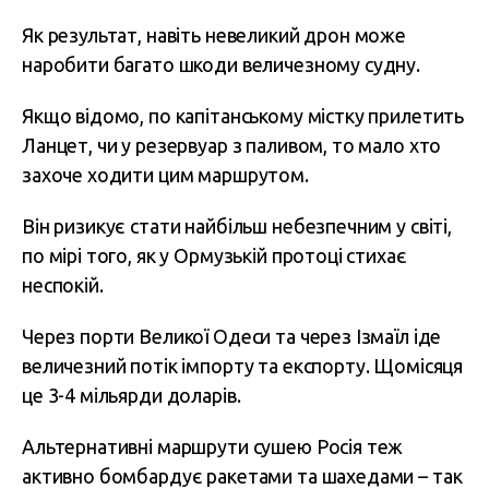
Як результат, навіть невеликий дрон може
наробити багато шкоди величезному судну.
Якщо відомо, по капітанському містку прилетить
Ланцет, чи у резервуар з паливом, то мало хто
захоче ходити цим маршрутом.
Він ризикує стати найбільш небезпечним у світі,
по мірі того, як у Ормузькій протоці стихає
неспокій.
Через порти Великої Одеси та через Ізмаїл іде
величезний потік імпорту та експорту. Щомісяця
це 3-4 мільярди доларів.
Альтернативні маршрути сушею Росія теж
активно бомбардує ракетами та шахедами – так