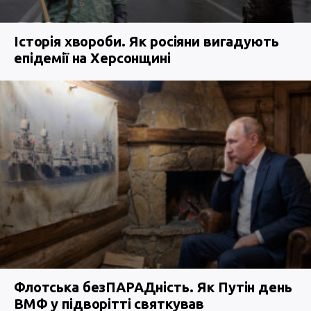
Історія хвороби. Як росіяни вигадують
епідемії на Херсонщині
Флотська безПАРАДність. Як Путін день
ВМФ у підворітті святкував