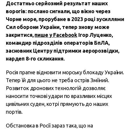
Достатньо серйозний результат наших
ворогів: послано сигнали, що вікно через
Чорне море, прорубане в 2023 році зусиллями
Сил оборони України, тепер знову може
закритися,
пише у Facebook
Ігор Луценко,
командир підрозділів операторів БпЛА,
засновник Центру підтримки аеророзвідки,
нардеп 8-го скликання.
Росія прагне відновити морську блокаду України.
Тепер їй для цього не треба острів Зміїний.
Розвиток дронових технологій дозволяє
наносити точкові удари по вразливих місцях
цивільних суден, котрі прямують до наших
портів.
Обстановка в Росії зараз така, що на