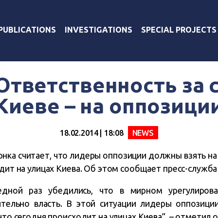
PUBLICATIONS
INVESTIGATIONS
SPECIAL PROJECTS
Ответственность за 
Киеве – на оппозици
18.02.2014 | 18:08
NEWS
нка считает, что лидеры оппозиции должны взять на 
одит на улицах Киева. Об этом сообщает пресс-служба
ной раз убедились, что в мирном урегулирова
ительно власть. В этой ситуации лидеры оппозици
что сегодня происходит на улицах Киева”, – отметил о