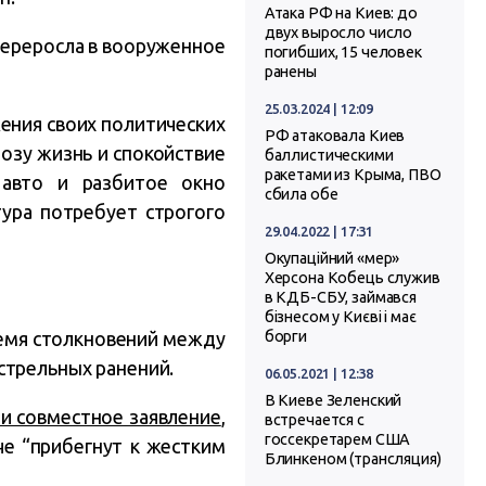
Атака РФ на Киев: до
двух выросло число
переросла в вооруженное
погибших, 15 человек
ранены
25.03.2024 | 12:09
ения своих политических
РФ атаковала Киев
озу жизнь и спокойствие
баллистическими
ракетами из Крыма, ПВО
 авто и разбитое окно
сбила обе
тура потребует строгого
29.04.2022 | 17:31
Окупаційний «мер»
Херсона Кобець служив
в КДБ-СБУ, займався
бізнесом у Києві і має
ремя столкновений между
борги
стрельных ранений.
06.05.2021 | 12:38
В Киеве Зеленский
и совместное заявление
,
встречается с
госсекретарем США
че “прибегнут к жестким
Блинкеном (трансляция)