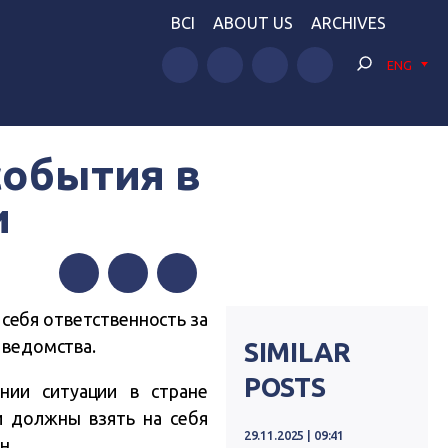
BCI
ABOUT US
ARCHIVES
ENG
события в
и
Facebook
Twitter
Telegram
себя ответственность за
 ведомства.
SIMILAR
POSTS
нии ситуации в стране
и должны взять на себя
29.11.2025 | 09:41
н.