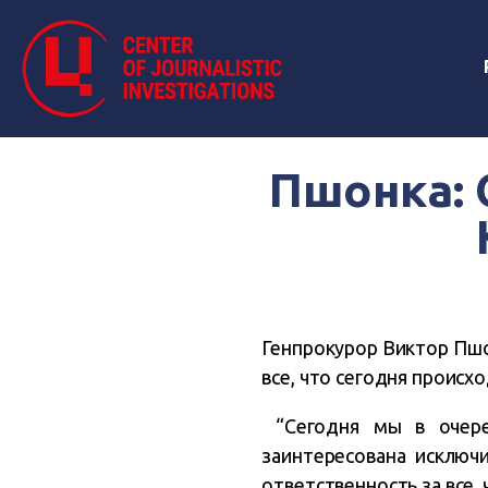
Пшонка: 
Генпрокурор Виктор Пшо
все, что сегодня происх
“Сегодня мы в очеред
заинтересована исключ
ответственность за все, 