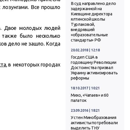
В суд направлено дело
 лозунгами. Все прошло
задержанной на
Киевщине директора
ялтинской школы
Турлаковой,
ло. Двое молодых людей
внедрявшей
«образовательные
 также было несколько
стандарты» РФ
ов дело не зашло. Когда
20.02.2018 | 12:18
Госдеп США в
годовщину Революции
ста
, в некоторых городах
Достоинства призвал
Украину активизировать
реформы
18.10.2017 | 10:21
Михо, «Чапаев» и 60
палаток
23.09.2016 | 18:21
У стен Минобразования
активисты потребовали
выделить ТНУ