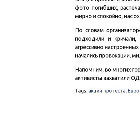
фото погибших, распеч
мирно и спокойно, нас ох
По словам организатор
подходили и кричали,
агрессивно настроенных
начались провокации, м
Напомним, во многих го
активисты захватили ОД
Tags:
акция протеста
,
Евро