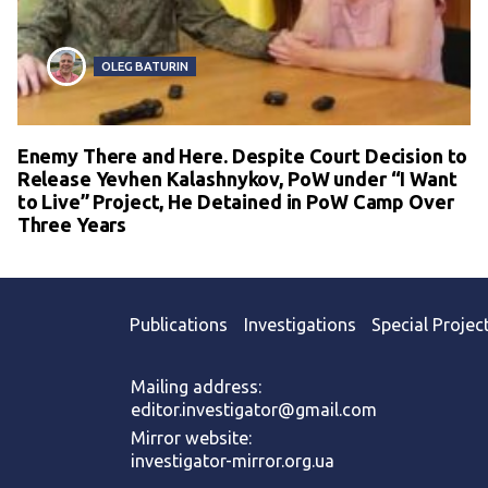
OLEG BATURIN
Enemy There and Here. Despite Court Decision to
Release Yevhen Kalashnykov, PoW under “I Want
to Live” Project, He Detained in PoW Camp Over
Three Years
Publications
Investigations
Special Projec
Mailing address:
editor.investigator@gmail.com
Mirror website:
investigator-mirror.org.ua