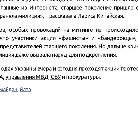
атанные из Интернета, старшее поколение пришло с
раняла милиция», – рассказала Лариса Китайская.
ов, особых провокаций на митинге не происходи
 что участники акции «фашисты» и «бандеровцы»,
 представителей старшего поколения. Но дальше крик
илиция даже вызвала наряд для подкрепления.
родах Украины вчера и сегодня
проходят акции проте
А,
управления МВД, СБУ
и прокуратуры.
майдан
,
Ялта