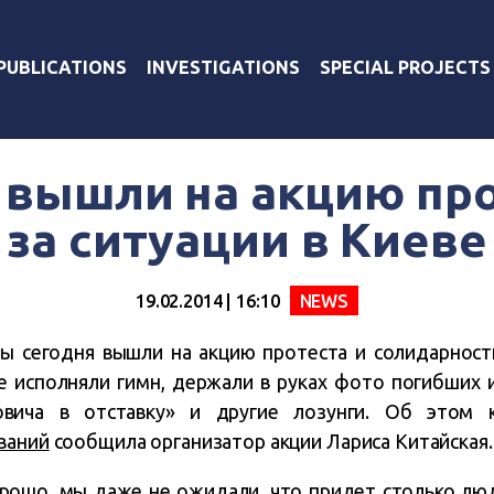
PUBLICATIONS
INVESTIGATIONS
SPECIAL PROJECTS
вышли на акцию про
за ситуации в Киеве
19.02.2014 | 16:10
NEWS
ы сегодня вышли на акцию протеста и солидарности
 исполняли гимн, держали в руках фото погибших 
ковича в отставку» и другие лозунги. Об этом
ваний
сообщила организатор акции Лариса Китайская.
орошо, мы даже не ожидали, что придет столько лю