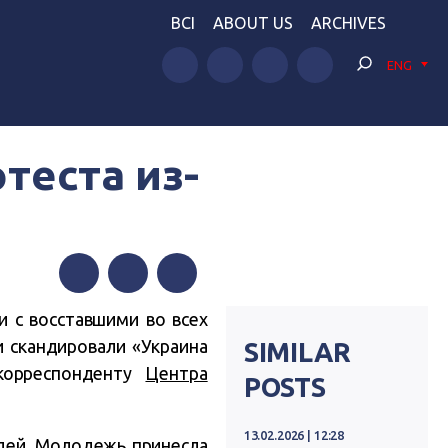
BCI
ABOUT US
ARCHIVES
ENG
теста из-
Facebook
Twitter
Telegram
 с восставшими во всех
и скандировали «Украина
SIMILAR
 корреспонденту
Центра
POSTS
13.02.2026 | 12:28
дей. Молодежь принесла