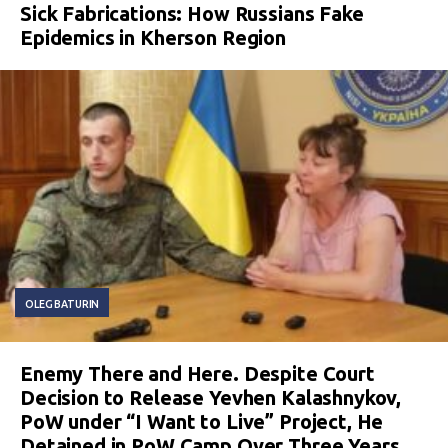
Sick Fabrications: How Russians Fake
Epidemics in Kherson Region
OLEG BATURIN
Enemy There and Here. Despite Court
Decision to Release Yevhen Kalashnykov,
PoW under “I Want to Live” Project, He
Detained in PoW Camp Over Three Years