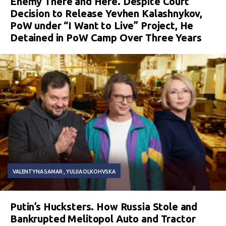
Enemy There and Here. Despite Court
Decision to Release Yevhen Kalashnykov,
PoW under “I Want to Live” Project, He
Detained in PoW Camp Over Three Years
VALENTYNA SAMAR
YULIIA OLKOHVSKA
Putin’s Hucksters. How Russia Stole and
Bankrupted Melitopol Auto and Tractor