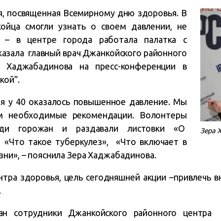
я, посвященная Всемирному дню здоровья. В
ойца смогли узнать о своем давлении, не
 – в центре города работала палатка с
казала главный врач Джанкойского районного
 Хаджабадинова на пресс-конференции в
кой”.
я у 40 оказалось повышенное давление. Мы
м необходимые рекомендации. Волонтеры
еди горожан и раздавали листовки «О
Зера 
 «Что такое туберкулез», «Что включает в
зни», – пояснила Зера Хаджабадинова.
нтра здоровья, цель сегодняшней акции –привлечь 
.
ан сотрудники Джанкойского районного центра 