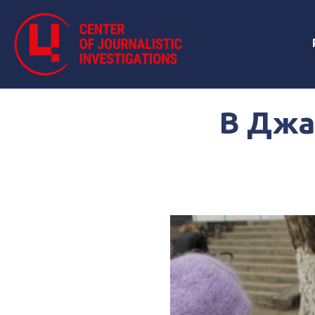
В Джа