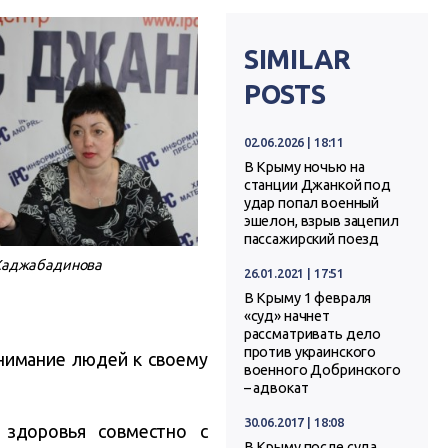
SIMILAR
POSTS
02.06.2026 | 18:11
В Крыму ночью на
станции Джанкой под
удар попал военный
эшелон, взрыв зацепил
пассажирский поезд
Хаджабадинова
26.01.2021 | 17:51
В Крыму 1 февраля
«суд» начнет
рассматривать дело
против украинского
внимание людей к своему
военного Добринского
– адвокат
30.06.2017 | 18:08
здоровья совместно с
В Крыму после суда