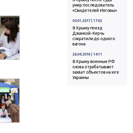
умер последователь
«Свидетелей Иеговы»
03.01.2017 | 17:02
В Крыму поезд
Джанкой-Керчь
сократили до одного
вагона
26.04.2016 | 14:11
В Крыму военные РФ
снова отрабатывают
захват объектов на юге
Украины