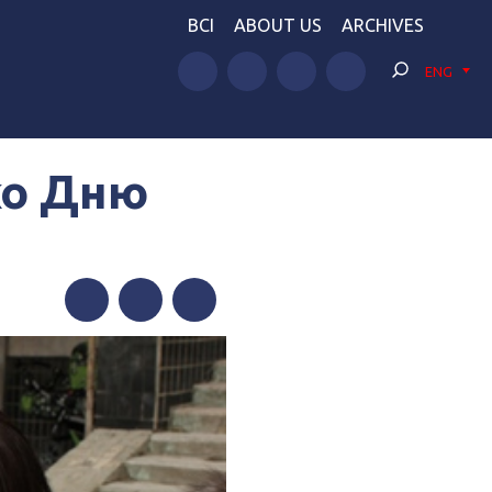
BCI
ABOUT US
ARCHIVES
ENG
ко Дню
Facebook
Twitter
Telegram