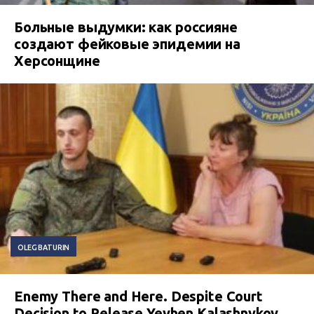
Больные выдумки: как россияне
создают фейковые эпидемии на
Херсонщине
OLEG BATURIN
Enemy There and Here. Despite Court
Decision to Release Yevhen Kalashnykov,