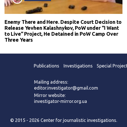
Enemy There and Here. Despite Court Decision to
Release Yevhen Kalashnykov, PoW under “I Want
to Live” Project, He Detained in PoW Camp Over
Three Years
Publications
Investigations
Special Projec
Mailing address:
editor.investigator@gmail.com
Mirror website:
investigator-mirror.org.ua
© 2015 - 2026 Center for journalistic investigations.