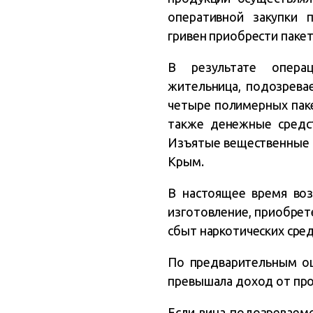
оперативной закупки 
гривен приобрести пакет
В результате опера
жительница, подозрева
четыре полимерных паке
также денежные средс
Изъятые вещественные 
Крым.
В настоящее время воз
изготовление, приобрете
сбыт наркотических сред
По предварительным оц
превышала доход от про
Если вина подозреваемо