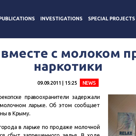
PUBLICATIONS
INVESTIGATIONS
SPECIAL PROJECTS
 вместе с молоком п
наркотики
09.09.2011 | 15:25
NEWS
рекопске правоохранители задержали
 молочном ларьке. Об этом сообщает
ны в Крыму.
города в ларьке по продаже молочной
ся сбыт запрещенного зелья. В ходе