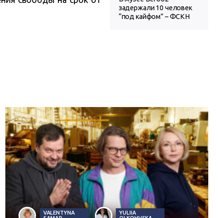
задержали 10 человек
“под кайфом” – ФСКН
VALENTYNA
YULIIA
SAMAR
OLKOHVSKA