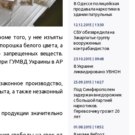
В Одессе полицейская
продавала наркотики в
здании патрульных
12.12.2015 | 13:30
СБУ обезвредила на
оме того, у нее изъяты
Закарпатье группу
вооруженных
порошка белого цвета, а
контрабандистов
 запрещенных веществ.
23.10.2015 | 09:48
при ГУМВД Украины в АР
В Украине
ликвидировано УБНОН
25.09.2015 | 16:27
законное производство,
Под Симферополем
быта, а также незаконный
задержан внедорожник
с большой партией
наркотиков.
Перевозчику грозит 20
 продукции значительно
лет
01.08.2015 | 18:52
ения свободы на срок от
В музее Befooz