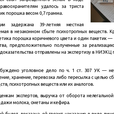
правоохранителям удалось за триста
ик порошка весом 0,7 грамма.
ции задержана 39-летняя местная
емая в незаконном сбыте психотропных веществ. Кр
тика порошка коричневого цвета и один пакетик — 
тва, предположительно полученные за реализацию
доказательства отправлены на экспертизу в НИЭКЦ 
буждено уголовное дело по ч. 1 ст. 307 УК — не
ние, хранение, перевозка либо пересылка с целью с
ств, психотропных веществ или их аналогов.
енкам экспертов, выручка от оборота нелегальной
дажи молока, сметаны и кефира.
й будет доказана, ей грозит наказание в виде лиш