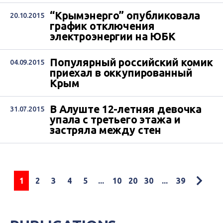
“Крымэнерго” опубликовала
20.10.2015
график отключения
электроэнергии на ЮБК
Популярный российский комик
04.09.2015
приехал в оккупированный
Крым
В Алуште 12-летняя девочка
31.07.2015
упала с третьего этажа и
застряла между стен
1
2
3
4
5
...
10
20
30
...
39