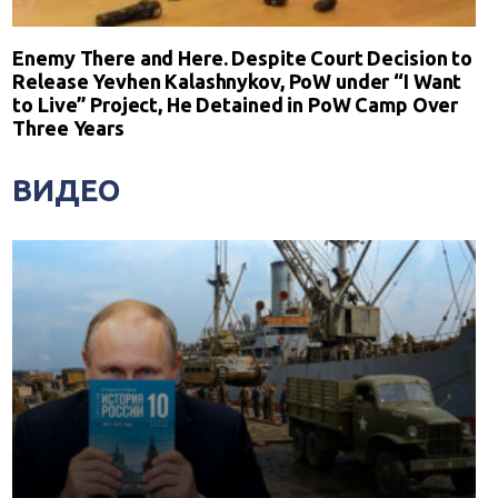
Enemy There and Here. Despite Court Decision to
Release Yevhen Kalashnykov, PoW under “I Want
to Live” Project, He Detained in PoW Camp Over
Three Years
ВИДЕО