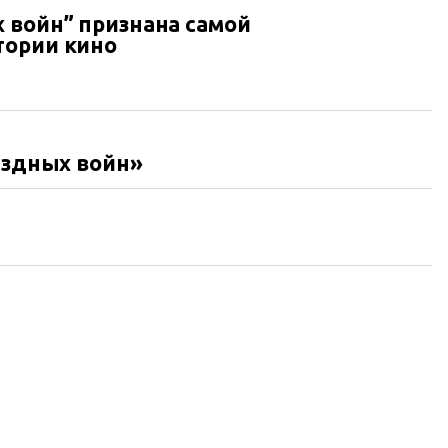
 войн” признана самой
тории кино
ездных войн»