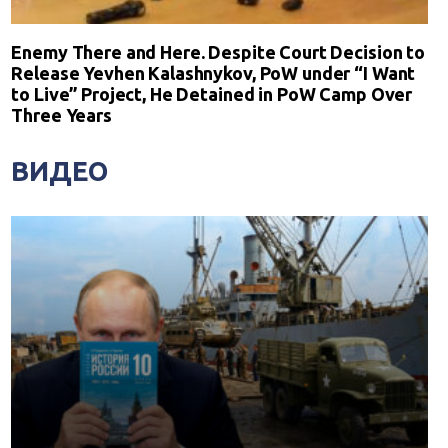
Enemy There and Here. Despite Court Decision to
Release Yevhen Kalashnykov, PoW under “I Want
to Live” Project, He Detained in PoW Camp Over
Three Years
ВИДЕО