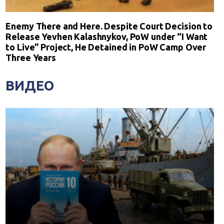
Enemy There and Here. Despite Court Decision to
Release Yevhen Kalashnykov, PoW under “I Want
to Live” Project, He Detained in PoW Camp Over
Three Years
ВИДЕО