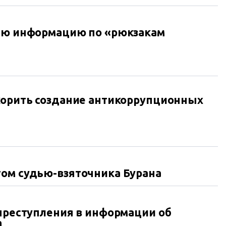
всю информацию по «рюкзакам
корить создание антикоррупционных
том судью-взяточника Бурана
 преступления в информации об
а