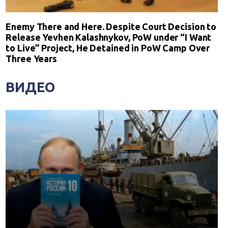
Enemy There and Here. Despite Court Decision to
Release Yevhen Kalashnykov, PoW under “I Want
to Live” Project, He Detained in PoW Camp Over
Three Years
ВИДЕО