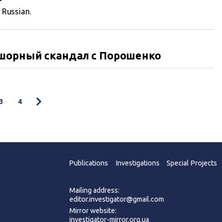
n Russian.
фшорный скандал с Порошенко
3
4
Publications
Investigations
Special Projects
Mailing address:
editor.investigator@gmail.com
Mirror website:
investigator-mirror.org.ua