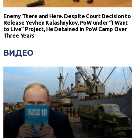
Enemy There and Here. Despite Court Decision to
Release Yevhen Kalashnykov, PoW under “I Want
to Live” Project, He Detained in PoW Camp Over
Three Years
ВИДЕО