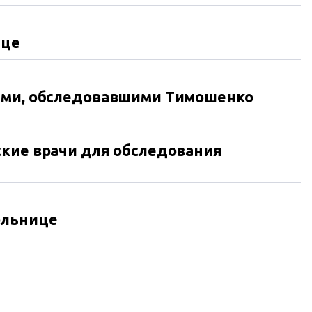
ице
ами, обследовавшими Тимошенко
ские врачи для обследования
ольнице