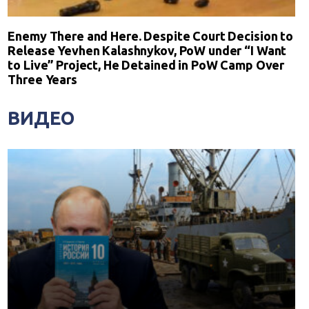
Enemy There and Here. Despite Court Decision to
Release Yevhen Kalashnykov, PoW under “I Want
to Live” Project, He Detained in PoW Camp Over
Three Years
ВИДЕО