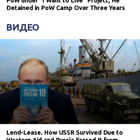
PoW under “I Want to Live” Project, He
Detained in PoW Camp Over Three Years
ВИДЕО
Lend-Lease. How USSR Survived Due to
Western Aid and Russia Erased It from